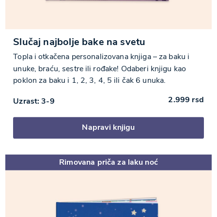
Slučaj najbolje bake na svetu
Topla i otkačena personalizovana knjiga – za baku i
unuke, braću, sestre ili rođake! Odaberi knjigu kao
poklon za baku i 1, 2, 3, 4, 5 ili čak 6 unuka.
2.999
rsd
Uzrast: 3-9
Napravi knjigu
Rimovana priča za laku noć