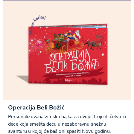
Operacija Beli Božić
Personalizovana zimska bajka za dvoje, troje ili četvoro
dece koja smešta decu u nezaboravnu snežnu
avanturu u kojoj će baš oni spasiti Novu godinu.