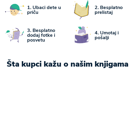
ispali iz gnezda, zaustaviće jureći automobil, ali i
1. Ubaci dete u
2. Besplatno
naučiće šta zapravo znači biti pravi junak.
priču
prelistaj
3. Besplatno
4. Umotaj i
dodaj fotke i
pošalji
posvetu
Šta kupci kažu o našim knjigama