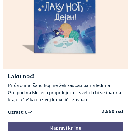
Laku noć!
Priča o mališanu koji ne želi zaspati pa na leđima
Gospodina Meseca proputuje celi svet da bi se ipak na
kraju ušuškao u svoj krevetić i zaspao.
2.999
rsd
Uzrast: 0-4
Napravi knjigu