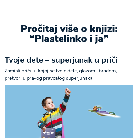
Pročitaj više o knjizi:
“Plastelinko i ja”
Tvoje dete – superjunak u priči
Zamisli priču u kojoj se tvoje dete, glavom i bradom,
pretvori u pravog pravcatog superjunaka!