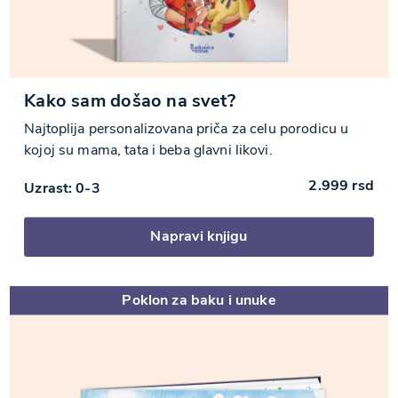
Kako sam došao na svet?
Najtoplija personalizovana priča za celu porodicu u
kojoj su mama, tata i beba glavni likovi.
2.999
rsd
Uzrast: 0-3
Napravi knjigu
Poklon za baku i unuke