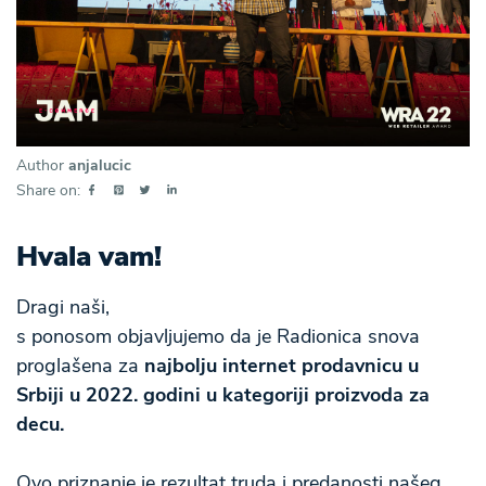
Author
anjalucic
Share on:
Hvala vam!
Dragi naši,
s ponosom objavljujemo da je Radionica snova
proglašena za
najbolju internet prodavnicu u
Srbiji u 2022. godini u kategoriji proizvoda za
decu.
Ovo priznanje je rezultat truda i predanosti našeg