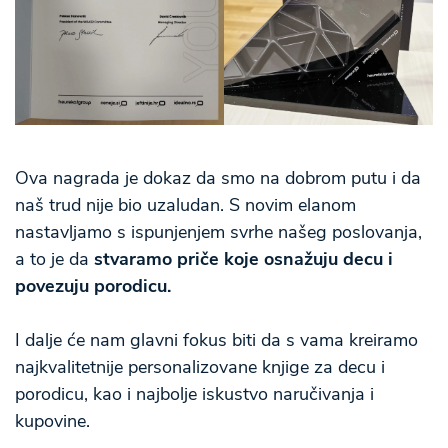
Ova nagrada je dokaz da smo na dobrom putu i da
naš trud nije bio uzaludan. S novim elanom
nastavljamo s ispunjenjem svrhe našeg poslovanja,
a to je da
stvaramo priče koje osnažuju decu i
povezuju porodicu.
I dalje će nam glavni fokus biti da s vama kreiramo
najkvalitetnije personalizovane knjige za decu i
porodicu, kao i najbolje iskustvo naručivanja i
kupovine.