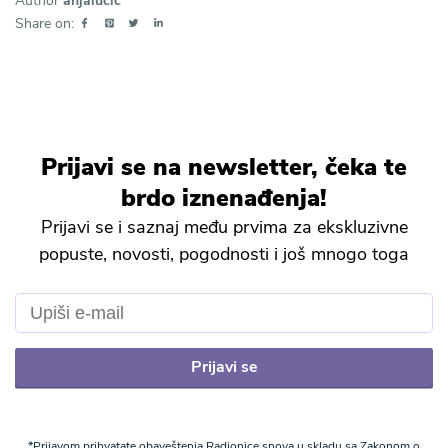
Author
anjalucic
Share on:
Prijavi se na newsletter, čeka te
brdo iznenađenja!
Prijavi se i saznaj među prvima za ekskluzivne
popuste, novosti, pogodnosti i još mnogo toga
Prijavi se
*Prijavom prihvatate obaveštenja Radionice snova u skladu sa Zakonom o