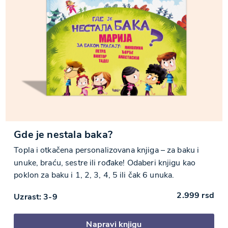
Gde je nestala baka?
Topla i otkačena personalizovana knjiga – za baku i
unuke, braću, sestre ili rođake! Odaberi knjigu kao
poklon za baku i 1, 2, 3, 4, 5 ili čak 6 unuka.
2.999
rsd
Uzrast: 3-9
Napravi knjigu