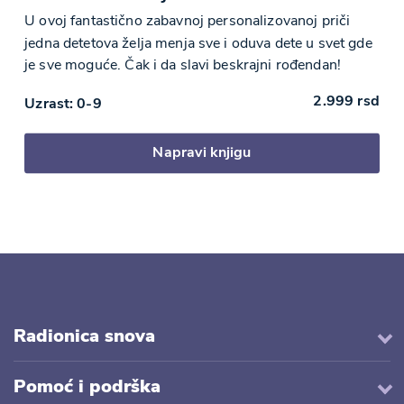
U ovoj fantastično zabavnoj personalizovanoj priči
jedna detetova želja menja sve i oduva dete u svet gde
je sve moguće. Čak i da slavi beskrajni rođendan!
2.999
rsd
Uzrast: 0-9
Napravi knjigu
Radionica snova
Pomoć i podrška